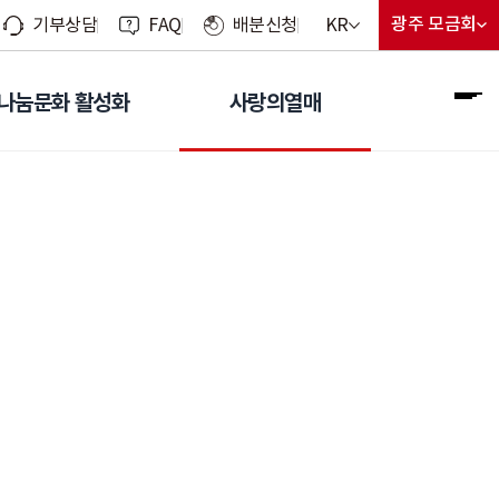
현재 선택된 언어
광주 모금회
KR
기부상담
FAQ
배분신청
지회 선
현재 선
언어 선택 메뉴 열기
나눔문화 활성화
사랑의열매
전