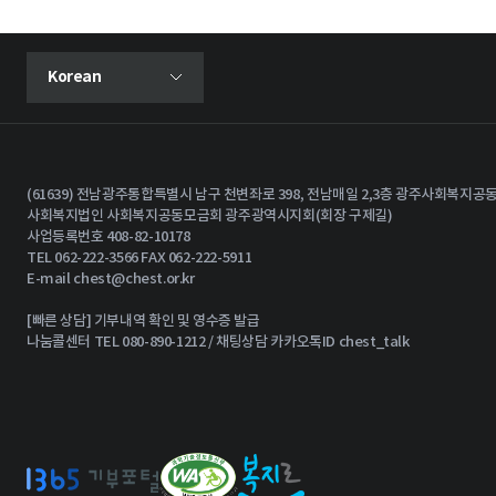
현재 선택된 언어
Korean
언어 선택 메뉴 열기
(61639) 전남광주통합특별시 남구 천변좌로 398, 전남매일 2,3층 광주사회복지
사회복지법인 사회복지공동모금회 광주광역시지회(회장 구제길)
사업등록번호 408-82-10178
TEL 062-222-3566 FAX 062-222-5911
E-mail
chest@chest.or.kr
[빠른 상담] 기부내역 확인 및 영수증 발급
나눔콜센터 TEL 080-890-1212 / 채팅상담 카카오톡ID chest_talk