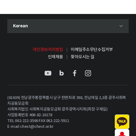
현재 선택된 언어
Korean
언어 선택 메뉴 열기
개인정보처리방침
이메일주소무단수집거부
인재채용
찾아오시는 길
(61639) 전남광주통합특별시 남구 천변좌로 398, 전남매일 2,3층 광주사회복
지공동모금회
사회복지법인 사회복지공동모금회 광주광역시지회(회장 구제길)
사업등록번호 408-82-10178
TEL 062-222-3566 FAX 062-222-5911
E-mail
chest@chest.or.kr