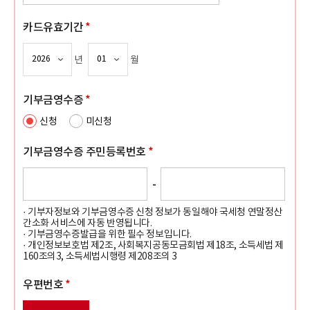
카드유효기간
*
년
월
기부금영수증
*
신청
미신청
기부금영수증
주민등록번호
*
-
· 기부자정보와 기부금영수증 신청 정보가 동일해야 국세청 연말정산
간소화 서비스에 자동 반영됩니다.
· 기부금영수증발급을 위한 필수 정보입니다.
· 개인정보보호법 제2조, 사회복지공동모금회법 제18조, 소득세법 제
160조의3, 소득세법시행령 제208조의 3
우편번호
*