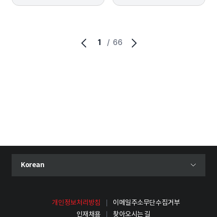
1
/
66
현재 선택된 언어
Korean
언어 선택 메뉴 열기
개인정보처리방침
이메일주소무단수집거부
인재채용
찾아오시는 길