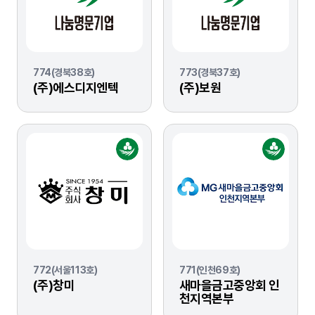
774(경북38호)
773(경북37호)
(주)에스디지엔텍
(주)보원
772(서울113호)
771(인천69호)
(주)창미
새마을금고중앙회 인
천지역본부