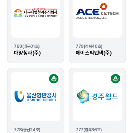
780(대구31호)
779(경북40호)
대양청과(주)
에이스씨엔텍(주)
778(울산24호)
777(경북36호)