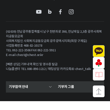
(61639) 전남광주통합특별시 남구 천변좌로 398, 전남매일 2,3층 광주사회복
지공동모금회
사회복지법인 사회복지공동모금회 광주광역시지회(회장 구제길)
사업등록번호 408-82-10178
TEL 062-222-3566 FAX 062-222-5911
E-mail
chest@chest.or.kr
[빠른 상담] 기부내역 확인 및 영수증 발급
나눔콜센터 TEL 080-890-1212 / 채팅상담 카카오톡ID chest_talk
기부참여 안내
기부자 그룹
상단으로