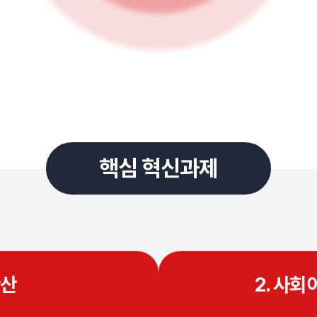
핵심 혁신과제
확산
2. 사회