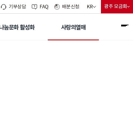
현재 선택된 언어
광주 모금회
KR
기부상담
FAQ
배분신청
지회 선
현재 선
언어 선택 메뉴 열기
나눔문화 활성화
사랑의열매
전