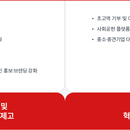
초고액 기부 및
사회공헌 플랫폼 
화
중소·중견기업 대
국민 홍보·브랜딩 강화
 및
 제고
혁