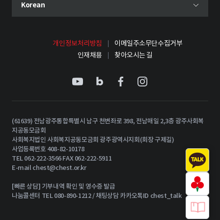
현재 선택된 언어
Korean
언어 선택 메뉴 열기
개인정보처리방침
이메일주소무단수집거부
인재채용
찾아오시는 길
(61639) 전남광주통합특별시 남구 천변좌로 398, 전남매일 2,3층 광주사회복
지공동모금회
사회복지법인 사회복지공동모금회 광주광역시지회(회장 구제길)
사업등록번호 408-82-10178
TEL 062-222-3566 FAX 062-222-5911
E-mail
chest@chest.or.kr
[빠른 상담] 기부내역 확인 및 영수증 발급
나눔콜센터 TEL 080-890-1212 / 채팅상담 카카오톡ID chest_talk